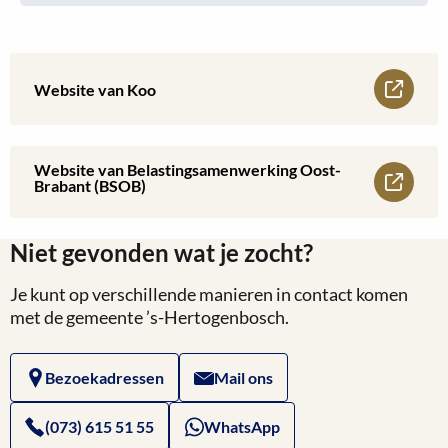
Lees
Website van Koo
meer
over
Website van Belastingsamenwerking Oost-
Lees
Brabant (BSOB)
Website
meer
van
Niet gevonden wat je zocht?
over
Koo
Je kunt op verschillende manieren in contact komen
Website
met de gemeente ’s-Hertogenbosch.
van
Bezoekadressen
Mail ons
Belastingsamenwerking
Oost-
(073) 615 51 55
WhatsApp