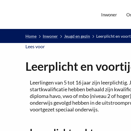
Inwoner
O
Home
Inwoner
Jeugd en gezin
Leerplicht en voort
Lees voor
Lees voor
Leerplicht en voorti
Leerlingen van 5 tot 16 jaar zijn leerplichtig
startkwalificatie hebben behaald zijn kwalific
diploma havo, vwo of mbo (niveau 2 of hoger).
onderwijs gevolgd hebben in de uitstroompro
voortgezet speciaal onderwijs.