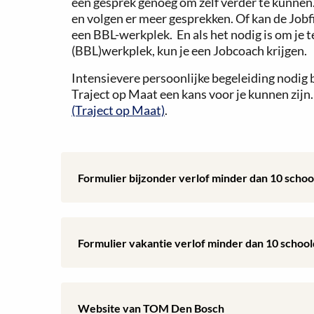
één gesprek genoeg om zelf verder te kunnen
en volgen er meer gesprekken. Of kan de Jobf
een BBL-werkplek. En als het nodig is om je 
(BBL)werkplek, kun je een Jobcoach krijgen.
Intensievere persoonlijke begeleiding nodig b
Traject op Maat een kans voor je kunnen zijn
(Traject op Maat)
.
Download:
Formulier bijzonder verlof minder dan 10 scho
Formulier
bijzonder
Download:
Formulier vakantie verlof minder dan 10 schoo
verlof
Formulier
minder
vakantie
Lees
Website van TOM Den Bosch