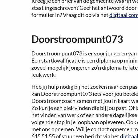
Kreeg je een brief van de gemeente waarin we 
staat ingeschreven? Geef het antwoord door 
formulier in? Vraag dit op via het
digitaal co
Doorstroompunt073
Doorstroompunt073 is er voor jongeren van 18
Een startkwalificatie is een diploma op mini
zoveel mogelijk jongeren zo’n diploma te lat
leuk werk.
Heb jij hulp nodig bij het zoeken naar een p
kan Doorstroompunt073 iets voor jou beteken
Doorstroomcoach samen met jou in kaart waar
Zo kun je een plek vinden die bij jou past. Of 
het vinden van werk of een andere dagelijkse a
volgende stap in je loopbaan opleveren. Ook
met ons opnemen. Wil je contact opnemen m
615 51 55 of stuur een bericht via het
digitaa