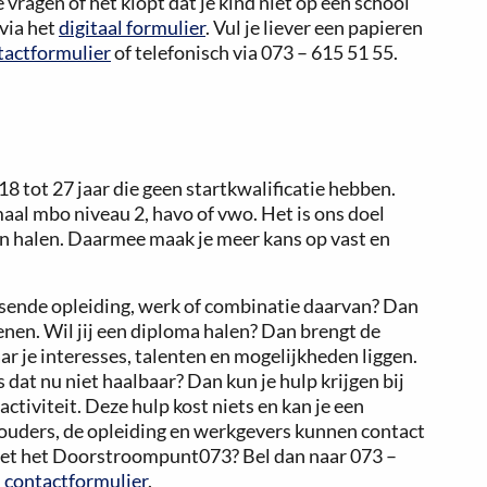
vragen of het klopt dat je kind niet op een school
via het
digitaal formulier
. Vul je liever een papieren
ntactformulier
of telefonisch via 073 – 615 51 55.
 tot 27 jaar die geen startkwalificatie hebben.
maal mbo niveau 2, havo of vwo. Het is ons doel
en halen. Daarmee maak je meer kans op vast en
assende opleiding, werk of combinatie daarvan? Dan
en. Wil jij een diploma halen? Dan brengt de
 je interesses, talenten en mogelijkheden liggen.
is dat nu niet haalbaar? Dan kun je hulp krijgen bij
ctiviteit. Deze hulp kost niets en kan je een
 ouders, de opleiding en werkgevers kunnen contact
et het Doorstroompunt073? Bel dan naar 073 –
l contactformulier
.