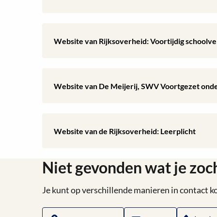
dan
verlof
meer
10
minder
over
Lees
schooldagen
Website van Rijksoverheid: Voortijdig schoolve
dan
Website
meer
10
van
over
Lees
schooldagen
Website van De Meijerij, SWV Voortgezet onde
TOM
Website
meer
Den
van
over
Lees
Bosch
Website van de Rijksoverheid: Leerplicht
Rijksoverheid:
Website
meer
Voortijdig
van
Niet gevonden wat je zoc
over
schoolverlaten
De
Website
Je kunt op verschillende manieren in contact
(vsv)
Meijerij,
van