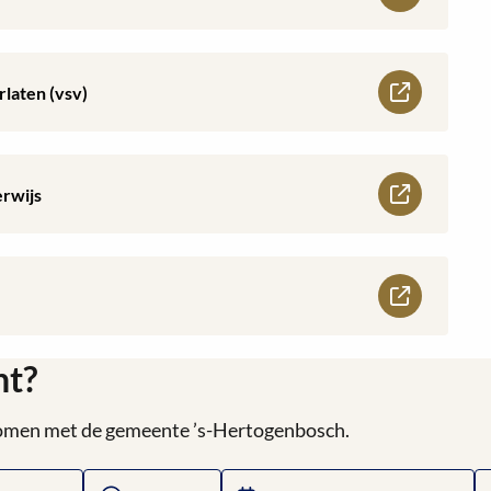
rlaten (vsv)
rwijs
ht?
 komen met de gemeente ’s-Hertogenbosch.