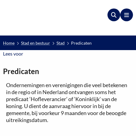
Zoeken
Me
Home
Stad en bestuur
Stad
Predicaten
Lees voor
Lees voor
Predicaten
Ondernemingen en verenigingen die veel betekenen
in de regio of in Nederland ontvangen soms het
predicaat ‘Hofleverancier’ of ‘Koninklijk’ van de
koning. U dient de aanvraag hiervoor in bij de
gemeente, bij voorkeur 9 maanden voor de beoogde
uitreikingsdatum.