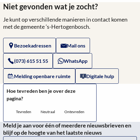
Niet gevonden wat je zocht?
over
Je kunt op verschillende manieren in contact komen
Website
met de gemeente ’s-Hertogenbosch.
van
Bezoekadressen
Mail ons
Het
Koninklijk
(073) 615 51 55
WhatsApp
Huis
Melding openbare ruimte
Digitale hulp
Hoe tevreden ben je over deze
pagina?
Tevreden
Neutraal
Ontevreden
Meld je aan voor één of meerdere nieuwsbrieven en
blijf op de hoogte van het laatste nieuws