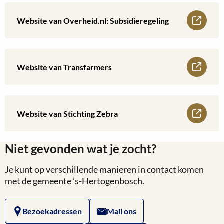
Right
Lees
Website van Overheid.nl: Subsidieregeling
to
meer
Challenge
over
Lees
Website van Transfarmers
voor
Website
meer
bewoners
van
over
Lees
Website van Stichting Zebra
Overheid.nl:
Website
meer
Subsidieregeling
van
Niet gevonden wat je zocht?
over
Transfarmers
Je kunt op verschillende manieren in contact komen
Website
met de gemeente ’s-Hertogenbosch.
van
Bezoekadressen
Mail ons
Stichting