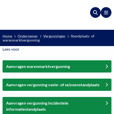
Zoeken
Me
Home
Ondernemer
Vergunningen
Standplaats- of
warenmarktvergunning
Lees voor
Lees voor
Aanvragen warenmarktvergunning
Aanvragen vergunning vaste- of seizoenstandplaats
Aanvragen vergunning incidentele
informatiestandplaats