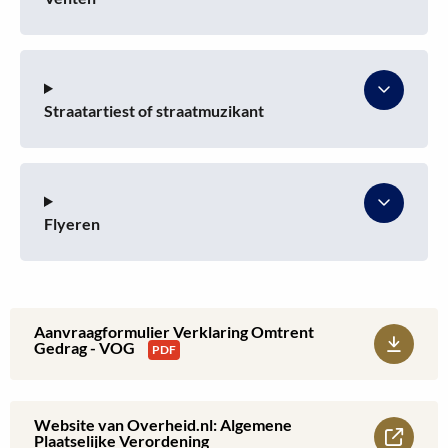
Straatartiest of straatmuzikant
Flyeren
Aanvraagformulier Verklaring Omtrent
Download:
Gedrag - VOG
PDF
Aanvraagformulier
Verklaring
Website van Overheid.nl: Algemene
Lees
Plaatselijke Verordening