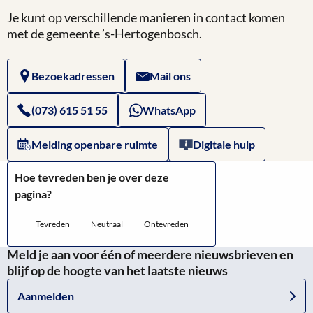
2021
Overheid.nl:
Je kunt op verschillende manieren in contact komen
Website
met de gemeente ’s-Hertogenbosch.
Marktreglement
van
2021
Bezoekadressen
Mail ons
Overheid.nl:
Nadere
(073) 615 51 55
WhatsApp
regels
Melding openbare ruimte
Digitale hulp
standplaatsen
Hoe tevreden ben je over deze
pagina?
Tevreden
Neutraal
Ontevreden
Meld je aan voor één of meerdere nieuwsbrieven en
blijf op de hoogte van het laatste nieuws
Aanmelden