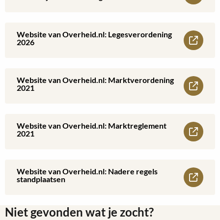
Omtrent
meer
Gedrag
over
Website van Overheid.nl: Legesverordening
Lees
2026
-
Website
meer
VOG
van
over
Website van Overheid.nl: Marktverordening
Lees
2021
Overheid.nl:
Website
meer
Algemene
van
over
Website van Overheid.nl: Marktreglement
Lees
Plaatselijke
2021
Overheid.nl:
Website
meer
Verordening
Legesverordening
van
over
Website van Overheid.nl: Nadere regels
Lees
2026
standplaatsen
Overheid.nl:
Website
meer
Marktverordening
van
Niet gevonden wat je zocht?
over