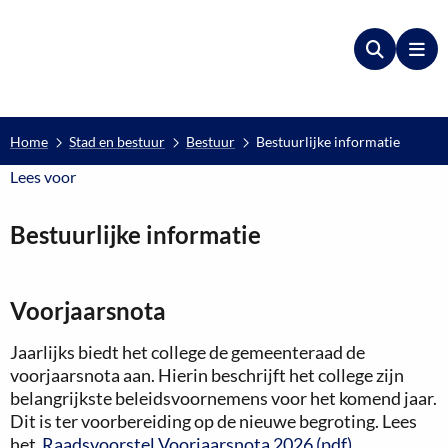
Zoeken
Me
Home
Stad en bestuur
Bestuur
Bestuurlijke informatie
Lees voor
Lees voor
Bestuurlijke informatie
Voorjaarsnota
Jaarlijks biedt het college de gemeenteraad de
voorjaarsnota aan. Hierin beschrijft het college zijn
belangrijkste beleidsvoornemens voor het komend jaar.
Dit is ter voorbereiding op de nieuwe begroting. Lees
het
Raadsvoorstel Voorjaarsnota 2026 (pdf)
.