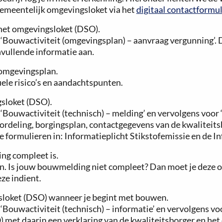
gemeentelijk omgevingsloket via het
digitaal contactformul
het omgevingsloket (DSO).
or ‘Bouwactiviteit (omgevingsplan) – aanvraag vergunning’. D
nvullende informatie aan.
 omgevingsplan.
uele risico’s en aandachtspunten.
sloket (DSO).
oor ‘Bouwactiviteit (technisch) – melding’ en vervolgens vo
beoordeling, borgingsplan, contactgegevens van de kwalitei
e formulieren in: Informatieplicht Stikstofemissie en de I
ng compleet is.
 Is jouw bouwmelding niet compleet? Dan moet je deze op
ze indient.
sloket (DSO) wanneer je begint met bouwen.
oor ‘Bouwactiviteit (technisch) – informatie’ en vervolgen
met daarin een verklaring van de kwaliteitsborger en het d