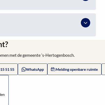
ht?
 komen met de gemeente ’s-Hertogenbosch.
615 51 55
WhatsApp
Melding openbare ruimte
den