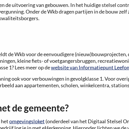
en de uitvoering van gebouwen. In het huidige stelsel co
 vergunning. Onder de Wkb dragen partijen in de bouw zelf 
kwaliteitsborgers.
 geldt de Wkb voor de eenvoudigere (nieuw)bouwprojecten,
oningen, kleine fiets- of voetgangersbruggen, recreatiewo
asse 1? Lees meer op de
website van Informatiepunt Leefo
nning ook voor verbouwingen in gevolgklasse 1. Voor overi
oorbeeld aan appartementen, scholen, winkelcentra, statio
met de gemeente?
 het
omgevingsloket
(onderdeel van het Digitaal Stelsel Om
bedrijf log je in met eHerkenning. Hieronder lichten we d