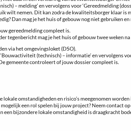
hnisch) – melding’ en vervolgens voor ‘Gereedmelding (dossi
ik wilt nemen. Dit kan zodra de kwaliteitsborger klaar is 
edig? Dan mag je het huis of gebouw nog niet gebruiken e
ouw gereedmelding compleet is.
der tegenbericht mag je het huis of gebouw twee weken na
den via het omgevingsloket (DSO).
oor ‘Bouwactiviteit (technisch) – informatie’ en vervolgen
 De gemeente controleert of jouw dossier compleet is.
e lokale omstandigheden en risico’s meegenomen worden in
mogelijk een rol spelen bij jouw project? Neem contact op
an een bijzondere lokale omstandigheid is draagkracht bo