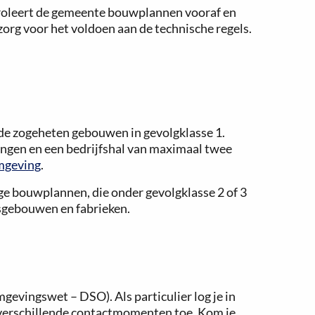
ntroleert de gemeente bouwplannen vooraf en
zorg voor het voldoen aan de technische regels.
 de zogeheten gebouwen in gevolgklasse 1.
ningen en een bedrijfshal van maximaal twee
mgeving
.
ge bouwplannen, die onder gevolgklasse 2 of 3
nsgebouwen en fabrieken.
gevingswet – DSO). Als particulier log je in
e verschillende contactmomenten toe. Kom je