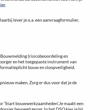
ier
.
aarbij lever je o.a. een aanvraagformulier,
or ‘Bouwmelding (risicobeoordeling en
tsborger en het toegepaste instrument van
nformatieplicht bouw en sloopveiligheid.
nieuw maken. Zorg er dus voor dat je de
s voor ‘Start bouwwerkzaamheden’.Je maakt een
ossier bevoegd gezag. In het DSO kies je bij