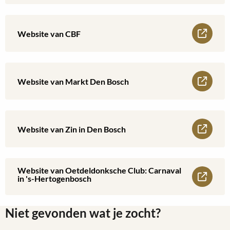
meer
2026
over
Lees
Website van CBF
Website
meer
van
over
Lees
Website van Markt Den Bosch
Overheid.nl:
Website
meer
Uitvoeringsregels
van
over
Lees
Evenementenbeleid
Website van Zin in Den Bosch
CBF
Website
meer
2020
van
over
Website van Oetdeldonksche Club: Carnaval
Lees
in 's-Hertogenbosch
Markt
Website
meer
Den
van
Niet gevonden wat je zocht?
over
Bosch