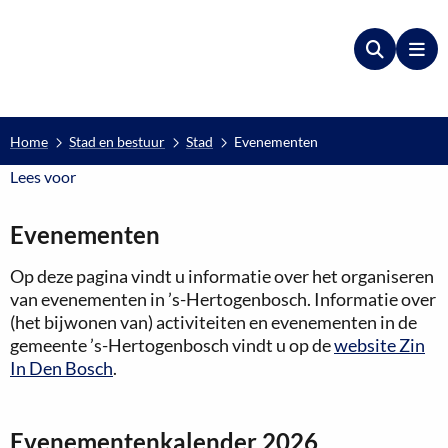
Zoeken
Me
Home
Stad en bestuur
Stad
Evenementen
Lees voor
Lees voor
Evenementen
Op deze pagina vindt u informatie over het organiseren
van evenementen in ’s-Hertogenbosch. Informatie over
(het bijwonen van) activiteiten en evenementen in de
gemeente ’s-Hertogenbosch vindt u op de
website Zin
In Den Bosch
.
Evenementenkalender 2026