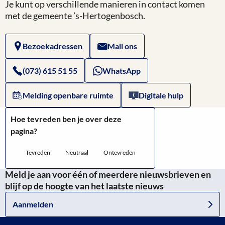
Zin
Je kunt op verschillende manieren in contact komen
Website
met de gemeente ’s-Hertogenbosch.
in
van
Den
Bezoekadressen
Mail ons
Oetdeldonksche
Bosch
Club:
(073) 615 51 55
WhatsApp
Carnaval
Melding openbare ruimte
Digitale hulp
in
Hoe tevreden ben je over deze
's-
pagina?
Hertogenbosch
Tevreden
Neutraal
Ontevreden
Meld je aan voor één of meerdere nieuwsbrieven en
blijf op de hoogte van het laatste nieuws
Aanmelden