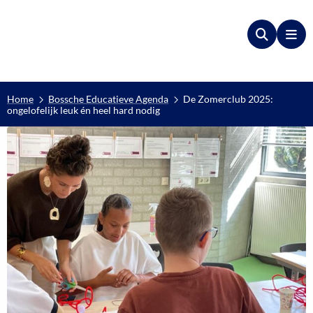
Zoeken
Me
Home
Bossche Educatieve Agenda
De Zomerclub 2025:
ongelofelijk leuk én heel hard nodig