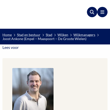
Zoeken
Me
Home
Stad en bestuur
Stad
Wijken
Wijkmanagers
Joost Ankone (Empel – Maaspoort – De Groote Wielen)
Lees voor
Lees voor