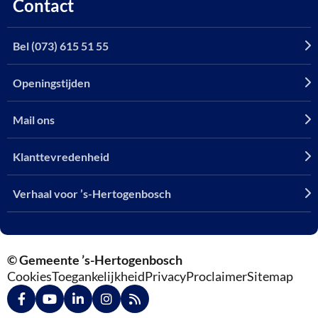
Contact
Bel (073) 615 51 55
Openingstijden
Mail ons
Klanttevredenheid
Verhaal voor ’s-Hertogenbosch
© Gemeente ’s-Hertogenbosch
Cookies
Toegankelijkheid
Privacy
Proclaimer
Sitemap
Ga
Ga
Ga
Ga
Ga