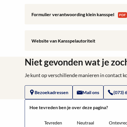
opgave
Download:
Formulier verantwoording klein kansspel
PDF
van
Formulier
prijzen
verantwoording
Lees
Website van Kansspelautoriteit
klein
klein
meer
kansspel
kansspel
Niet gevonden wat je zoc
over
Website
Je kunt op verschillende manieren in contact
van
Bezoekadressen
Mail ons
(073) 
Kansspelautoriteit
Hoe tevreden ben je over deze pagina?
Tevreden
Neutraal
Ontevre