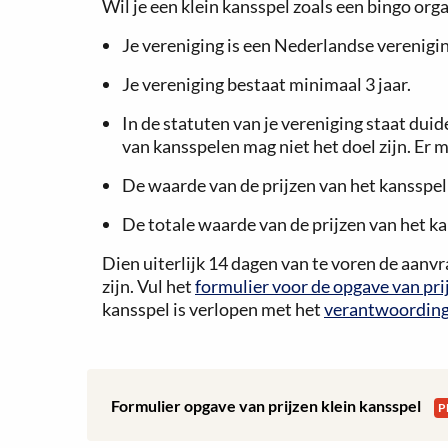
Wil je een klein kansspel zoals een bingo o
Je vereniging is een Nederlandse verenigin
Je vereniging bestaat minimaal 3 jaar.
In de statuten van je vereniging staat duid
van kansspelen mag niet het doel zijn. Er m
De waarde van de prijzen van het kansspel m
De totale waarde van de prijzen van het ka
Dien uiterlijk 14 dagen van te voren de aanvr
zijn. Vul het
formulier voor de opgave van prij
kansspel is verlopen met het
verantwoordings
Download:
Formulier opgave van prijzen klein kansspel
P
Formulier