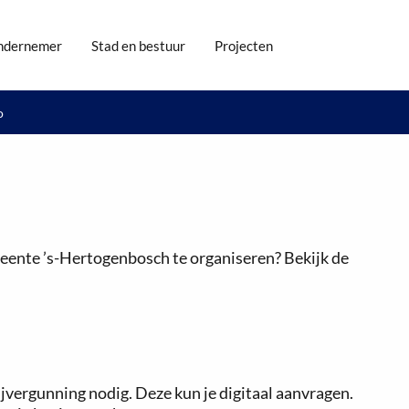
ndernemer
Stad en bestuur
Projecten
o
emeente ’s-Hertogenbosch te organiseren? Bekijk de
erijvergunning nodig. Deze kun je digitaal aanvragen.