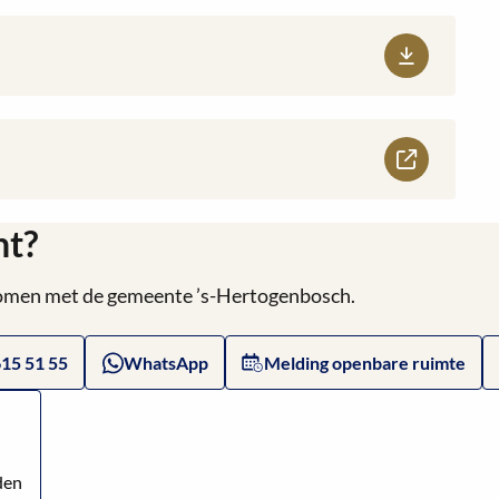
ht?
 komen met de gemeente ’s-Hertogenbosch.
615 51 55
WhatsApp
Melding openbare ruimte
den