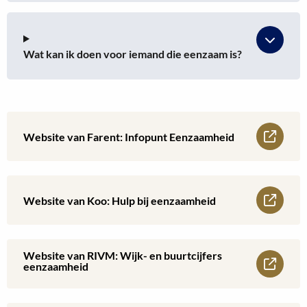
Wat kan ik doen voor iemand die eenzaam is?
Lees
Website van Farent: Infopunt Eenzaamheid
meer
over
Lees
Website van Koo: Hulp bij eenzaamheid
Website
meer
van
over
Website van RIVM: Wijk- en buurtcijfers
Lees
eenzaamheid
Farent:
Website
meer
Infopunt