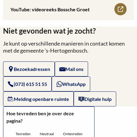
van
over
Lees
Eenzaamheid
YouTube: videoreeks Bossche Groet
Koo:
Website
meer
Hulp
van
Niet gevonden wat je zocht?
over
bij
RIVM:
Je kunt op verschillende manieren in contact komen
YouTube:
eenzaamheid
met de gemeente ’s-Hertogenbosch.
Wijk-
videoreeks
en
Bezoekadressen
Mail ons
Bossche
buurtcijfers
Groet
(073) 615 51 55
WhatsApp
eenzaamheid
Melding openbare ruimte
Digitale hulp
Hoe tevreden ben je over deze
pagina?
Tevreden
Neutraal
Ontevreden