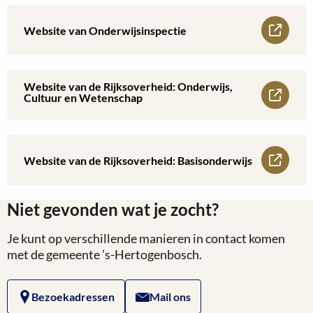
van
over
Lees
Website van Onderwijsinspectie
Volksuniversiteit
Website
meer
Den
van
over
Website van de Rijksoverheid: Onderwijs,
Lees
Bosch
Cultuur en Wetenschap
Open
Website
meer
Universiteit
van
over
Lees
Website van de Rijksoverheid: Basisonderwijs
Onderwijsinspectie
Website
meer
van
Niet gevonden wat je zocht?
over
de
Je kunt op verschillende manieren in contact komen
Website
met de gemeente ’s-Hertogenbosch.
Rijksoverheid:
van
Onderwijs,
Bezoekadressen
Mail ons
de