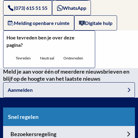
Cultuur
Rijksoverheid:
(073) 615 51 55
WhatsApp
en
Basisonderwijs
Melding openbare ruimte
Digitale hulp
Wetenschap
Hoe tevreden ben je over deze
pagina?
Tevreden
Neutraal
Ontevreden
Meld je aan voor één of meerdere nieuwsbrieven en
blijf op de hoogte van het laatste nieuws
Aanmelden
Snel regelen
Bezoekersregeling