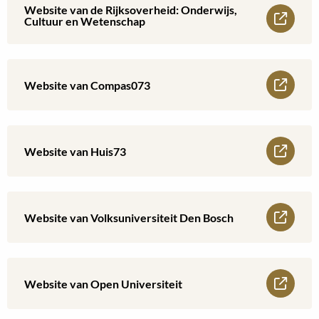
Website van de Rijksoverheid: Onderwijs,
Lees
Cultuur en Wetenschap
meer
over
Lees
Website van Compas073
Website
meer
van
over
Lees
Website van Huis73
de
Website
meer
Rijksoverheid:
van
over
Lees
Onderwijs,
Website van Volksuniversiteit Den Bosch
Compas073
Website
meer
Cultuur
van
over
en
Lees
Website van Open Universiteit
Huis73
Website
Wetenschap
meer