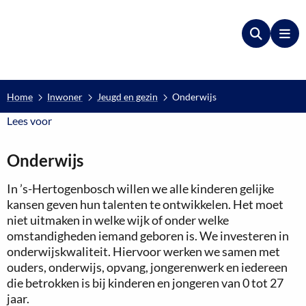
Zoeken
Me
Home
Inwoner
Jeugd en gezin
Onderwijs
Lees voor
Lees voor
Onderwijs
In ’s-Hertogenbosch willen we alle kinderen gelijke
kansen geven hun talenten te ontwikkelen. Het moet
niet uitmaken in welke wijk of onder welke
omstandigheden iemand geboren is. We investeren in
onderwijskwaliteit. Hiervoor werken we samen met
ouders, onderwijs, opvang, jongerenwerk en iedereen
die betrokken is bij kinderen en jongeren van 0 tot 27
jaar.