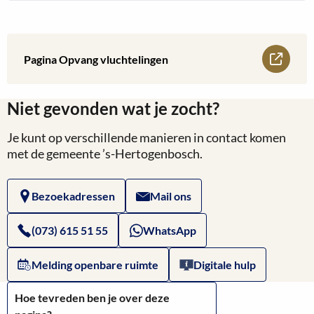
Lees
Pagina Opvang vluchtelingen
meer
Niet gevonden wat je zocht?
over
Je kunt op verschillende manieren in contact komen
Pagina
met de gemeente ’s-Hertogenbosch.
Opvang
Bezoekadressen
Mail ons
vluchtelingen
(073) 615 51 55
WhatsApp
Melding openbare ruimte
Digitale hulp
Hoe tevreden ben je over deze