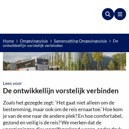
Zoeken
Me
Home
Omgevingsvisie
Samenvatting Omgevingsvisie
De
ontwikkellijn vorstelijk verbinden
Lees voor
Lees voor
De ontwikkellijn vorstelijk verbinden
Zoals het gezegde zegt: ‘Het gaat niet alleen om de
bestemming, maar ook om de reis ernaartoe.’ Hoe kom
je van de ene naar de andere plek? En hoe comfortabel,
gezond en veilig is de reis? We merken dat de