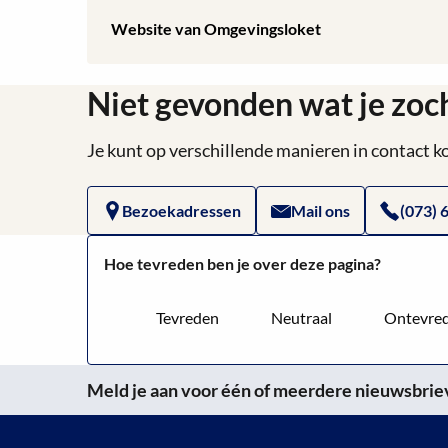
Lees
Website van Omgevingsloket
meer
Niet gevonden wat je zoc
over
Website
Je kunt op verschillende manieren in contact
van
Bezoekadressen
Mail ons
(073) 
Omgevingsloket
Hoe tevreden ben je over deze pagina?
Tevreden
Neutraal
Ontevre
Meld je aan voor één of meerdere nieuwsbrieve