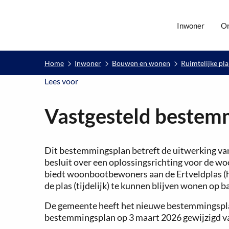
Inwoner
O
Home
Inwoner
Bouwen en wonen
Ruimtelijke pl
Lees voor
Lees voor
Vastgesteld bestem
Dit bestemmingsplan betreft de uitwerking va
besluit over een oplossingsrichting voor de w
biedt woonbootbewoners aan de Ertveldplas (
de plas (tijdelijk) te kunnen blijven wonen op
De gemeente heeft het nieuwe bestemmingspla
bestemmingsplan op 3 maart 2026 gewijzigd va