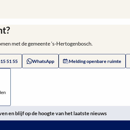
ht?
 komen met de gemeente ’s-Hertogenbosch.
615 51 55
WhatsApp
Melding openbare ruimte
den
n en blijf op de hoogte van het laatste nieuws