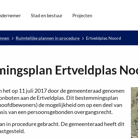
ndernemer
Stad en bestuur
Projecten
annen
Ruimtelijke plannen in procedure
Ertveldplas Noord
mingsplan Ertveldplas No
n het op 11 juli 2017 door de gemeenteraad genomen
oonboten aan de Ertveldplas. Dit bestemmingsplan
hoofdbewoners) de mogelijkheid om op een deel van
 basis van een persoonsgebonden overgangsrecht.
n in procedure gebracht. De gemeenteraad heeft dit
stgesteld.