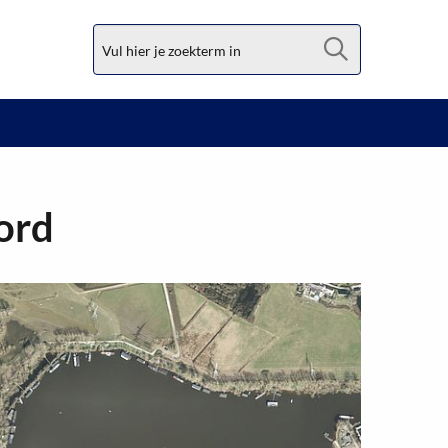
Zoek
ord