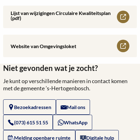
meer
herstelbesluit
over
Lijst van wijzigingen Circulaire Kwaliteitsplan
Lees
(pdf)
(pdf)
Lijst
meer
van
over
Lees
Website van Omgevingsloket
wijzigingen
Lijst
meer
bestemmingsplan
van
Niet gevonden wat je zocht?
over
Heesch
wijzigingen
Je kunt op verschillende manieren in contact komen
Website
West
met de gemeente ’s-Hertogenbosch.
Circulaire
van
(pdf)
Kwaliteitsplan
Bezoekadressen
Mail ons
Omgevingsloket
(pdf)
(073) 615 51 55
WhatsApp
Melding openbare ruimte
Digitale hulp