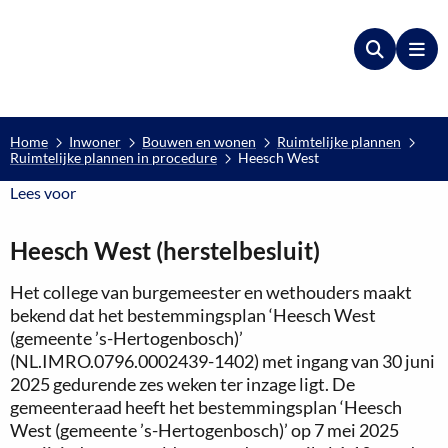
Zoeken
Me
Home
Inwoner
Bouwen en wonen
Ruimtelijke plannen
Ruimtelijke plannen in procedure
Heesch West
Lees voor
Lees voor
Heesch West (herstelbesluit)
Het college van burgemeester en wethouders maakt
bekend dat het bestemmingsplan ‘Heesch West
(gemeente ’s-Hertogenbosch)’
(NL.IMRO.0796.0002439-1402) met ingang van 30 juni
2025 gedurende zes weken ter inzage ligt. De
gemeenteraad heeft het bestemmingsplan ‘Heesch
West (gemeente ’s-Hertogenbosch)’ op 7 mei 2025