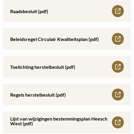
Heesch
Lees
Raadsbesluit (pdf)
West
meer
over
Lees
Beleidsregel Circulair Kwaliteitsplan (pdf)
Raadsbesluit
meer
(pdf)
over
Lees
Toelichting herstelbesluit (pdf)
Beleidsregel
meer
Circulair
over
Lees
Regels herstelbesluit (pdf)
Kwaliteitsplan
Toelichting
meer
(pdf)
herstelbesluit
over
Lijst van wijzigingen bestemmingsplan Heesch
Lees
West (pdf)
(pdf)
Regels