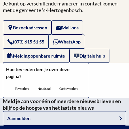
Je kunt op verschillende manieren in contact komen
Website
met de gemeente ’s-Hertogenbosch.
van
Bezoekadressen
Mail ons
Ruimtelijke
Plannen
(073) 615 51 55
WhatsApp
Melding openbare ruimte
Digitale hulp
Hoe tevreden ben je over deze
pagina?
Tevreden
Neutraal
Ontevreden
Meld je aan voor één of meerdere nieuwsbrieven en
blijf op de hoogte van het laatste nieuws
Aanmelden