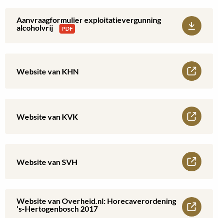
alcoholwet
Aanvraagformulier exploitatievergunning
Download:
alcoholvrij
PDF
en
Aanvraagformulier
exploitatievergunning
exploitatievergunning
Lees
Website van KHN
met
alcoholvrij
meer
alcohol
over
Lees
Website van KVK
Website
meer
van
over
Lees
Website van SVH
KHN
Website
meer
van
over
Website van Overheid.nl: Horecaverordening
Lees
's-Hertogenbosch 2017
KVK