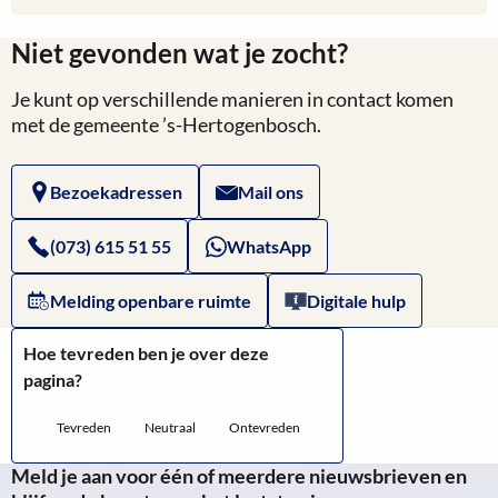
Website
meer
van
Niet gevonden wat je zocht?
over
SVH
Je kunt op verschillende manieren in contact komen
Website
met de gemeente ’s-Hertogenbosch.
van
Bezoekadressen
Mail ons
Overheid.nl:
Horecaverordening
(073) 615 51 55
WhatsApp
's-
Melding openbare ruimte
Digitale hulp
Hertogenbosch
Hoe tevreden ben je over deze
2017
pagina?
Tevreden
Neutraal
Ontevreden
Meld je aan voor één of meerdere nieuwsbrieven en