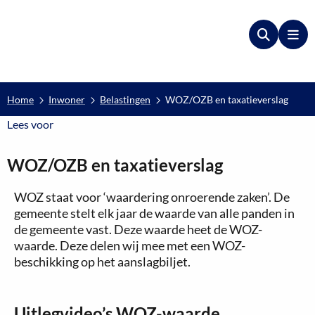
Zoeken
Me
Home
Inwoner
Belastingen
WOZ/OZB en taxatieverslag
Lees voor
Lees voor
WOZ/OZB en taxatieverslag
WOZ staat voor ‘waardering onroerende zaken’. De
gemeente stelt elk jaar de waarde van alle panden in
de gemeente vast. Deze waarde heet de WOZ-
waarde. Deze delen wij mee met een WOZ-
beschikking op het aanslagbiljet.
Uitlegvideo’s WOZ-waarde