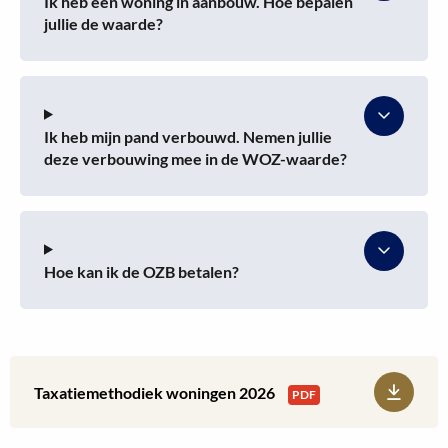
Ik heb een woning in aanbouw. Hoe bepalen
jullie de waarde?
Ik heb mijn pand verbouwd. Nemen jullie
deze verbouwing mee in de WOZ-waarde?
Hoe kan ik de OZB betalen?
Download:
Taxatiemethodiek woningen 2026
PDF
Taxatiemethodiek