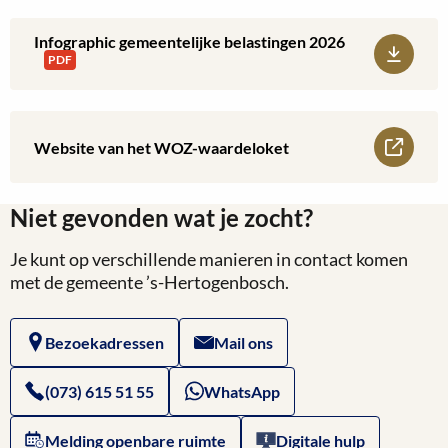
2026
WOZ-
Infographic gemeentelijke belastingen 2026
Download:
PDF
waarde
Infographic
2026
gemeentelijke
Lees
Website van het WOZ-waardeloket
belastingen
meer
2026
Niet gevonden wat je zocht?
over
Je kunt op verschillende manieren in contact komen
Website
met de gemeente ’s-Hertogenbosch.
van
Bezoekadressen
Mail ons
het
WOZ-
(073) 615 51 55
WhatsApp
waardeloket
Melding openbare ruimte
Digitale hulp