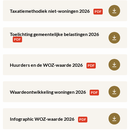
woningen
Download:
Taxatiemethodiek niet-woningen 2026
PDF
2026
Taxatiemethodiek
niet-
Toelichting gemeentelijke belastingen 2026
Download:
PDF
woningen
Toelichting
2026
gemeentelijke
Download:
Huurders en de WOZ-waarde 2026
PDF
belastingen
Huurders
2026
en
Download:
Waardeontwikkeling woningen 2026
PDF
de
Waardeontwikkeling
WOZ-
woningen
Download:
Infographic WOZ-waarde 2026
PDF
waarde
2026
Infographic