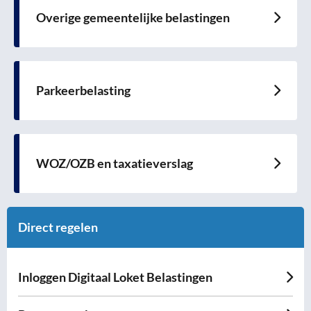
Overige gemeentelijke belastingen
Lees
meer
over
Parkeerbelasting
Lees
meer
over
WOZ/OZB en taxatieverslag
Lees
meer
over
Direct regelen
Inloggen Digitaal Loket Belastingen