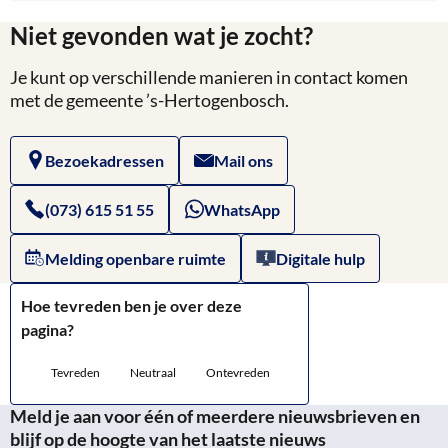
meer
Niet gevonden wat je zocht?
over
Je kunt op verschillende manieren in contact komen
Website
met de gemeente ’s-Hertogenbosch.
van
Bezoekadressen
Mail ons
het
Omgevingsloket
(073) 615 51 55
WhatsApp
Melding openbare ruimte
Digitale hulp
Hoe tevreden ben je over deze
pagina?
Tevreden
Neutraal
Ontevreden
Meld je aan voor één of meerdere nieuwsbrieven en
blijf op de hoogte van het laatste nieuws