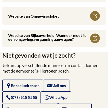
meer
boom
over
Lees
Website van Omgevingsloket
Website
meer
van
over
Website van Rijksoverheid: Wanneer moet ik
Lees
een omgevingsvergunning aanvragen?
Ondernemersplein:
Website
meer
Omgevingsvergunning
van
Niet gevonden wat je zocht?
over
Omgevingsloket
Je kunt op verschillende manieren in contact komen
Website
met de gemeente ’s-Hertogenbosch.
van
Bezoekadressen
Mail ons
Rijksoverheid:
Wanneer
(073) 615 51 55
WhatsApp
moet