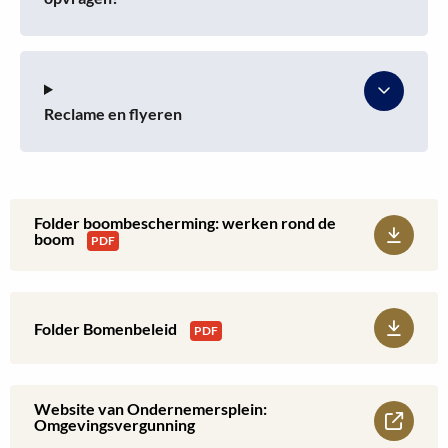
Reclame en flyeren
Folder boombescherming: werken rond de
Download:
boom
PDF
Folder
boombescherming:
Download:
Folder Bomenbeleid
PDF
werken
Folder
rond
Bomenbeleid
Website van Ondernemersplein:
Lees
Omgevingsvergunning
de