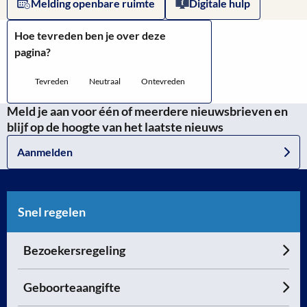
Melding openbare ruimte
Digitale hulp
ik
Hoe tevreden ben je over deze
een
pagina?
omgevingsvergunning
Tevreden
Neutraal
Ontevreden
aanvragen?
Meld je aan voor één of meerdere nieuwsbrieven en
blijf op de hoogte van het laatste nieuws
Aanmelden
Snel regelen
Bezoekersregeling
Geboorteaangifte